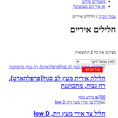
מאמרים ומידע
אז איך הם נשמעים?
עמוד הבית
/ חלילים איריים
חלילים איריים
Price filter
ממוין
מציגים את כל ⁦2⁩ התוצאות
In stock
לפי
On sale
מחיר:
Text search
מהזול
exclude-from-catalog
אזל המלאי
ליקר
exclude-from-search
חלילת אירית מעץ לב סגול(פרפלהארט),
featured
רה גבוה, מתכווננת
outofstock
rated-1
rated-2
700
₪
מידע נוסף
rated-3
rated-4
rated-5
חליל צד אירי מעץ זית, low D