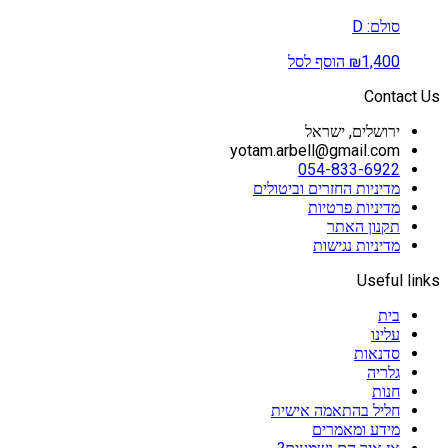
קטגוריות מוצרים
סולם: D
קטגוריות מוצרים
1,400
₪
הוסף לסל
Contact Us
ירושלים, ישראל
yotam.arbell@gmail.com
054-833-6922
מדיניות החזרים וביטולים
מדיניות פרטיות
תקנון האתר
מדיניות נגישות
Useful links
בית
עלינו
סדנאות
גלריה
חנות
חליל בהתאמה אישית
מידע ומאמרים