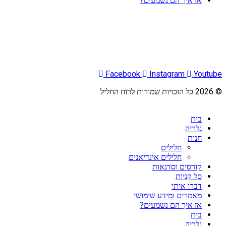
אז איך הם נשמעים?
אנו מאמינים שכל תו נושא רגש, וכל מנגינה מספרת סיפור. הצטרפו
לקהילה שלנו וגלו את עולם מוזיקת ​​החליל – שם תשוקה, אמנות והרמוניה
מתעוררות לחיים. ניגנו עם הלב, נשמי עם מטרה.
Facebook
Instagram
Youtube
© 2026 כל הזכויות שמורות לרוח החליל
בית
גלריה
חנות
חלילים
חלילים אינדיאנים
קורסים וסדנאות
סל קניות
דברו איתי
מאמרים ומידע שימושי
אז איך הם נשמעים?
בית
גלריה