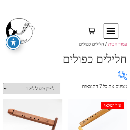
עמוד הבית
/ חלילים כפולים
חלילים כפולים
מציגים את כל ⁦7⁩ התוצאות
₪750
₪1,850
אזל המלאי
750
1,025
1,300
1,575
1,850
In stock
On sale