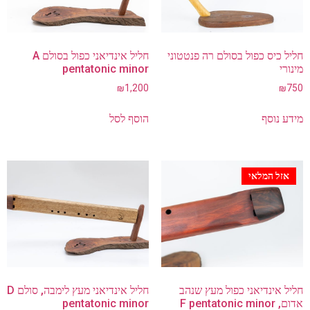
exclude-from-catalog
חליל כיס כפול בסולם רה פנטטוני
חליל אינדיאני כפול בסולם A
exclude-from-search
מינורי
pentatonic minor
featured
₪
1,200
₪
750
outofstock
מידע נוסף
הוסף לסל
rated-1
rated-2
rated-3
אזל המלאי
rated-4
rated-5
קטגוריות מוצרים
קטגוריות מוצרים
חליל אינדיאני כפול מעץ שנהב
חליל אינדיאני מעץ לימבה, סולם D
אדום, F pentatonic minor
pentatonic minor