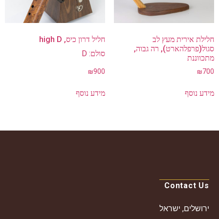
exclude-from-catalog
חלילת אירית מעץ לב
חליל דרון כיס, high D
exclude-from-search
סגול(פרפלהארט), רה גבוה,
סולם: D
מתכווננת
featured
₪
700
₪
900
outofstock
rated-1
מידע נוסף
מידע נוסף
rated-2
rated-3
rated-4
rated-5
קטגוריות מוצרים
קטגוריות מוצרים
Contact Us
ירושלים, ישראל