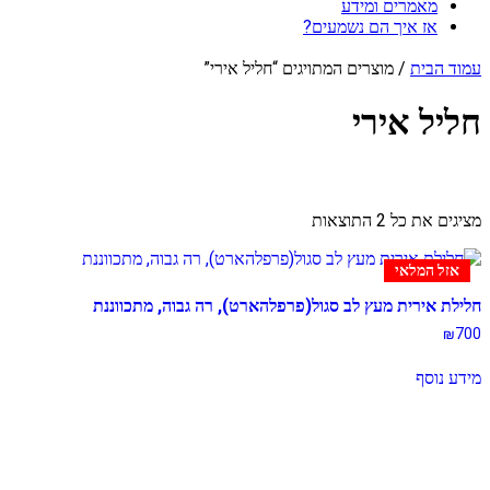
מאמרים ומידע
אז איך הם נשמעים?
עמוד הבית
/ מוצרים המתויגים “חליל אירי”
חליל אירי
ממוין
מציגים את כל ⁦2⁩ התוצאות
לפי
מחיר:
אזל המלאי
מהזול
ליקר
חלילת אירית מעץ לב סגול(פרפלהארט), רה גבוה, מתכווננת
₪
700
מידע נוסף