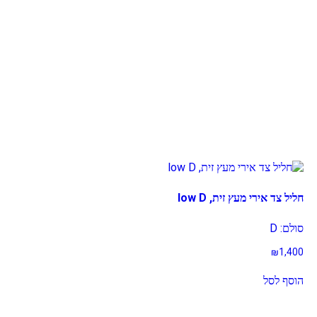
In stock
exclude-from-catalog
קטג
חליל צד אירי מעץ זית, low D
exclude-from-search
featured
סולם: D
outofstock
₪
1,400
rated-1
הוסף לסל
rated-2
rated-3