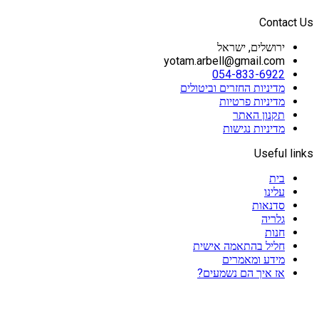
Contact Us
ירושלים, ישראל
yotam.arbell@gmail.com
054-833-6922
מדיניות החזרים וביטולים
מדיניות פרטיות
תקנון האתר
מדיניות נגישות
Useful links
בית
עלינו
סדנאות
גלריה
חנות
חליל בהתאמה אישית
מידע ומאמרים
אז איך הם נשמעים?
אנו מאמינים שכל תו נושא רגש, וכל מנגינה מספרת סיפור. הצטרפו לקהילה ש